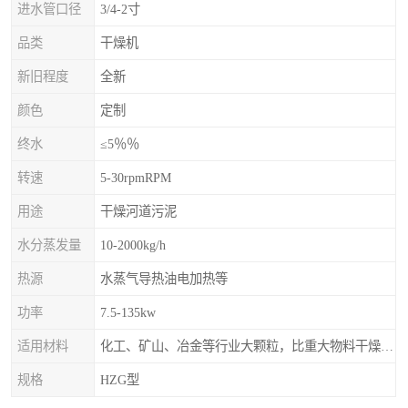
进水管口径
3/4-2寸
品类
干燥机
新旧程度
全新
颜色
定制
终水
≤5％％
转速
5-30rpmRPM
用途
干燥河道污泥
水分蒸发量
10-2000kg/h
热源
水蒸气导热油电加热等
功率
7.5-135kw
适用材料
化工、矿山、冶金等行业大颗粒，比重大物料干燥，如：矿石、高炉矿渣、煤、金属粉末、磷肥、硫铵
规格
HZG型