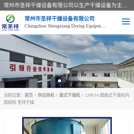
常州市圣祥干燥设备有限公司以生产干燥设备为主导产品，提供：干燥设备、干燥机、混合机、气流干燥机、烘箱、热风循环烘箱、沸腾干燥机、烘干机、喷雾干燥机等产品的生产、制造与销售服务。
常州市圣祥干燥设备有限公司
Changzhou Shengxiang Drying Equipment Co. , Ltd.
单锥真空干燥机
双锥真空干燥机
气流干燥机
滚筒刮板干燥机
干燥机
闪蒸干燥机
当前位置：
首页
>
供应商机
>
盘式干燥机
> 2200/14 圆盘式干燥机内
桨叶干燥机
高速混合机
部结构 圣祥干燥
超微粉碎机
粉碎机
粗粉碎机
带式干燥机