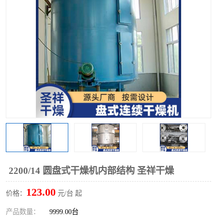
单锥螺带真空干燥机
沸腾干燥机
方形圆形真空干燥机
真空耙式干燥机
热风循环烘箱
喷雾干燥机
振动流化床干燥机
盘式干燥机
混合机
2200/14 圆盘式干燥机内部结构 圣祥干燥
123.00
价格：
元/台 起
产品数量：
9999.00台