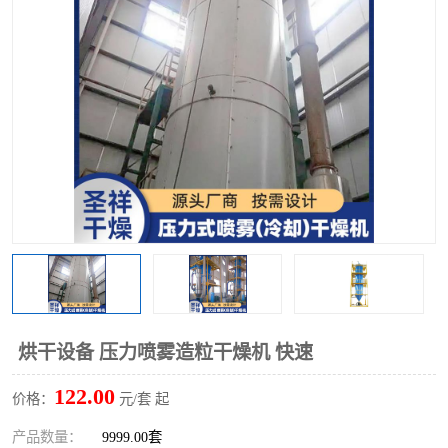
单锥螺带真空干燥机
沸腾干燥机
方形圆形真空干燥机
真空耙式干燥机
热风循环烘箱
喷雾干燥机
振动流化床干燥机
盘式干燥机
混合机
烘干设备 压力喷雾造粒干燥机 快速
122.00
价格：
元/套 起
产品数量：
9999.00套