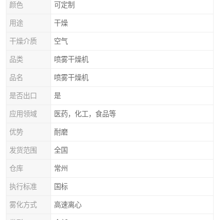
颜色
可定制
用途
干燥
干燥介质
空气
品类
喷雾干燥机
品名
喷雾干燥机
是否出口
是
应用领域
医药，化工，食品等
优势
耐磨
发货范围
全国
仓库
常州
执行标准
国标
雾化方式
高速离心