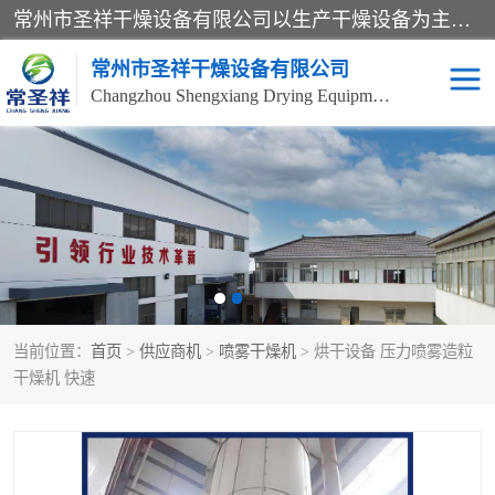
常州市圣祥干燥设备有限公司以生产干燥设备为主导产品，提供：干燥设备、干燥机、混合机、气流干燥机、烘箱、热风循环烘箱、沸腾干燥机、烘干机、喷雾干燥机等产品的生产、制造与销售服务。
常州市圣祥干燥设备有限公司
Changzhou Shengxiang Drying Equipment Co. , Ltd.
单锥真空干燥机
双锥真空干燥机
气流干燥机
滚筒刮板干燥机
干燥机
闪蒸干燥机
当前位置：
首页
>
供应商机
>
喷雾干燥机
> 烘干设备 压力喷雾造粒
桨叶干燥机
高速混合机
干燥机 快速
超微粉碎机
粉碎机
粗粉碎机
带式干燥机